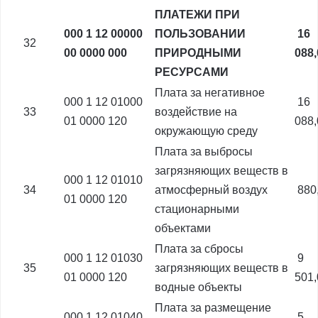
ПЛАТЕЖИ ПРИ
000 1 12 00000
ПОЛЬЗОВАНИИ
16
32
00 0000 000
ПРИРОДНЫМИ
088
РЕСУРСАМИ
Плата за негативное
000 1 12 01000
16
33
воздействие на
01 0000 120
088
окружающую среду
Плата за выбросы
загрязняющих веществ в
000 1 12 01010
34
атмосферный воздух
880
01 0000 120
стационарными
объектами
Плата за сбросы
000 1 12 01030
9
35
загрязняющих веществ в
01 0000 120
501
водные объекты
Плата за размещение
000 1 12 01040
5