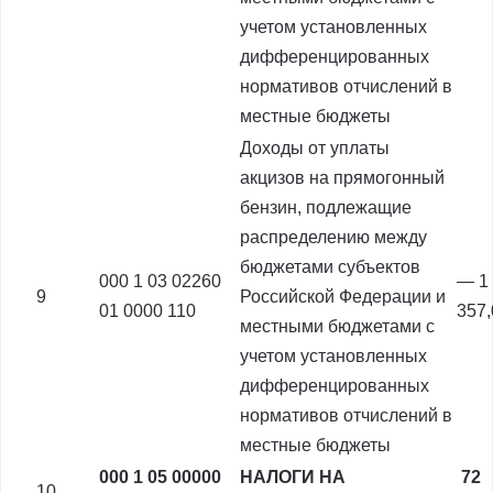
учетом установленных
дифференцированных
нормативов отчислений в
местные бюджеты
Доходы от уплаты
акцизов на прямогонный
бензин, подлежащие
распределению между
бюджетами субъектов
000 1 03 02260
— 1
9
Российской Федерации и
01 0000 110
357
местными бюджетами с
учетом установленных
дифференцированных
нормативов отчислений в
местные бюджеты
000 1 05 00000
НАЛОГИ НА
72
10