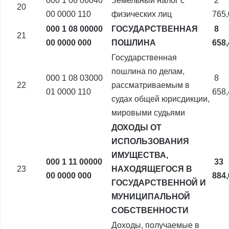
000 1 06 06040
Земельный налог с
2
20
00 0000 110
физических лиц
765
000 1 08 00000
ГОСУДАРСТВЕННАЯ
8
21
00 0000 000
ПОШЛИНА
658
Государственная
пошлина по делам,
000 1 08 03000
8
22
рассматриваемым в
01 0000 110
658
судах общей юрисдикции,
мировыми судьями
ДОХОДЫ ОТ
ИСПОЛЬЗОВАНИЯ
ИМУЩЕСТВА,
000 1 11 00000
33
23
НАХОДЯЩЕГОСЯ В
00 0000 000
884
ГОСУДАРСТВЕННОЙ И
МУНИЦИПАЛЬНОЙ
СОБСТВЕННОСТИ
Доходы, получаемые в