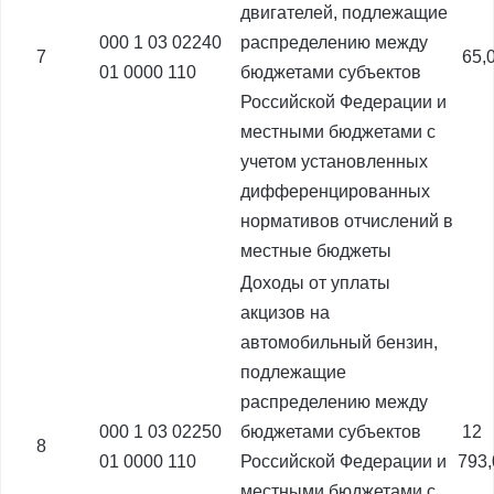
двигателей, подлежащие
000 1 03 02240
распределению между
7
65,
01 0000 110
бюджетами субъектов
Российской Федерации и
местными бюджетами с
учетом установленных
дифференцированных
нормативов отчислений в
местные бюджеты
Доходы от уплаты
акцизов на
автомобильный бензин,
подлежащие
распределению между
000 1 03 02250
бюджетами субъектов
12
8
01 0000 110
Российской Федерации и
793
местными бюджетами с