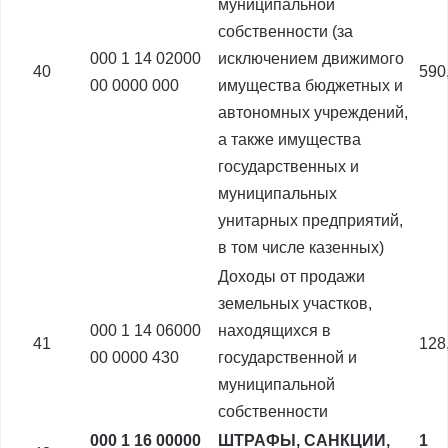
муниципальной
собственности (за
000 1 14 02000
исключением движимого
40
590
00 0000 000
имущества бюджетных и
автономных учреждений,
а также имущества
государственных и
муниципальных
унитарных предприятий,
в том числе казенных)
Доходы от продажи
земельных участков,
000 1 14 06000
находящихся в
41
128
00 0000 430
государственной и
муниципальной
собственности
000 1 16 00000
ШТРАФЫ, САНКЦИИ,
1