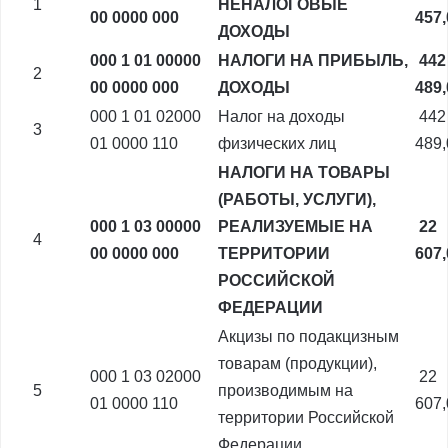
1
НЕНАЛОГОВЫЕ
00 0000 000
457
ДОХОДЫ
000 1 01 00000
НАЛОГИ НА ПРИБЫЛЬ,
442
2
00 0000 000
ДОХОДЫ
489
000 1 01 02000
Налог на доходы
442
3
01 0000 110
физических лиц
489
НАЛОГИ НА ТОВАРЫ
(РАБОТЫ, УСЛУГИ),
000 1 03 00000
РЕАЛИЗУЕМЫЕ НА
22
4
00 0000 000
ТЕРРИТОРИИ
607
РОССИЙСКОЙ
ФЕДЕРАЦИИ
Акцизы по подакцизным
товарам (продукции),
000 1 03 02000
22
5
производимым на
01 0000 110
607
территории Российской
Федерации