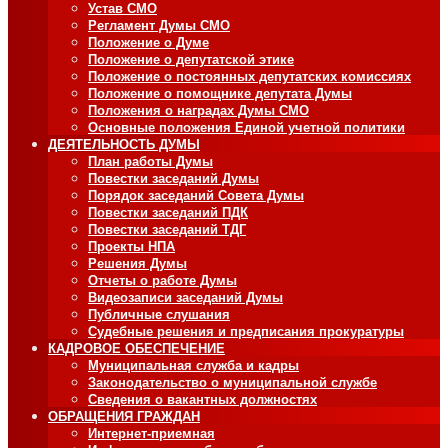
Устав СМО
Регламент Думы СМО
Положение о Думе
Положение о депутатской этике
Положение о постоянных депутатских комиссиях
Положение о помощнике депутата Думы
Положения о наградах Думы СМО
Основные положения Единой учетной политики
ДЕЯТЕЛЬНОСТЬ ДУМЫ
План работы Думы
Повестки заседаний Думы
Порядок заседаний Совета Думы
Повестки заседаний ПДК
Повестки заседаний ТДГ
Проекты НПА
Решения Думы
Отчеты о работе Думы
Видеозаписи заседаний Думы
Публичные слушания
Судебные решения и предписания прокуратуры
КАДРОВОЕ ОБЕСПЕЧЕНИЕ
Муниципальная служба и кадры
Законодательство о муниципальной службе
Сведения о вакантных должностях
ОБРАЩЕНИЯ ГРАЖДАН
Интернет-приемная