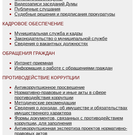
Видеозаписи заседаний Думы
Публичные слушания
Судебные решения и предписания прокуратуры
КАДРОВОЕ ОБЕСПЕЧЕНИЕ
Муниципальная служба и кадры
Законодательство о муниципальной службе
Сведения о вакантных должностях
ОБРАЩЕНИЯ ГРАЖДАН
Интрнет-приемная
Информация о работе с обращениями граждан
ПРОТИВОДЕЙСТВИЕ КОРРУПЦИИ
Антикоррупционное просвещение
Нормативно-правовые и иные акты в сфере
противодействия коррупции
Методические рекомендации
Сведения о доходах, об имуществе и обязательствах
имущественного характера
Формы документов, связанных с противодействием
коррупции, для заполнения
Антикоррупционная экспертиза проектов нормативно-
правовых актов