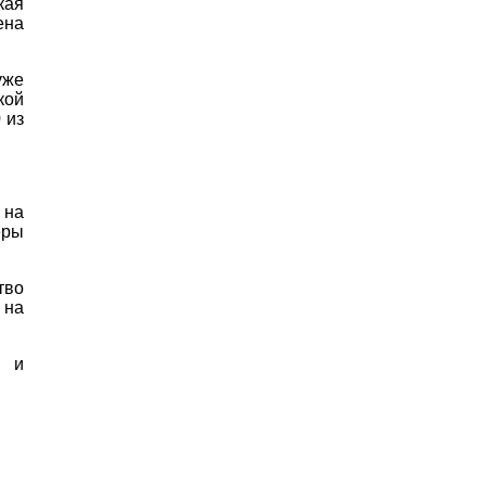
кая
ена
уже
кой
 из
 на
еры
тво
 на
х и