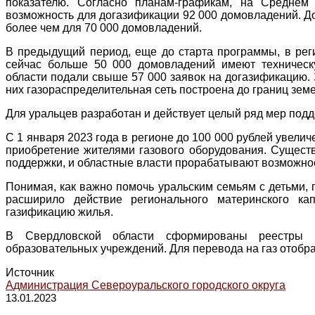
показателю. Согласно планам-графикам, на Среднем
возможность для догазификации 92 000 домовладений. До
более чем для 70 000 домовладений.
В предыдущий период, еще до старта программы, в рег
сейчас больше 50 000 домовладений имеют техническ
области подали свыше 57 000 заявок на догазификацию. 
них газораспределительная сеть построена до границ земел
Для уральцев разработан и действует целый ряд мер подд
С 1 января 2023 года в регионе до 100 000 рублей увел
приобретение жителями газового оборудования. Сущест
поддержки, и областные власти прорабатывают возможно
Понимая, как важно помочь уральским семьям с детьми,
расширило действие регионального материнского ка
газификацию жилья.
В Свердловской области сформированы реестры 
образовательных учреждений. Для перевода на газ отобра
Источник
Администрация Североуральского городского округа
13.01.2023