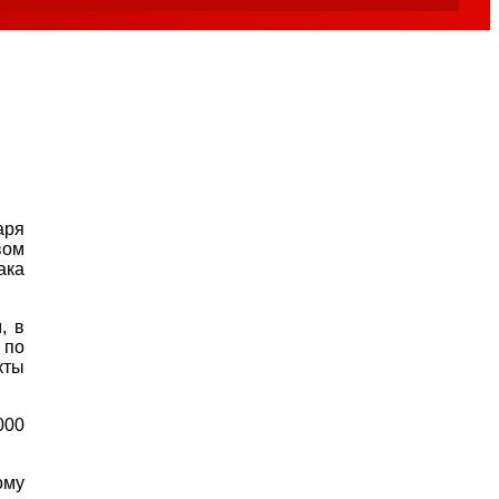
аря
вом
ака
, в
 по
кты
000
ому