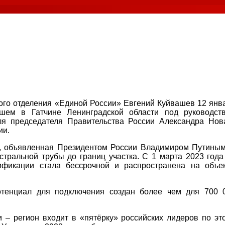
ного отделения «Единой России» Евгений Куйвашев 12 янв
ем в Гатчине Ленинградской области под руководст
ля председателя Правительства России Александра Нов
ии.
, объявленная Президентом России Владимиром Путиным
стральной трубы до границ участка. С 1 марта 2023 года
ификации стала бессрочной и распространена на объе
отенциал для подключения создан более чем для 700 
 – регион входит в «пятёрку» российских лидеров по эт