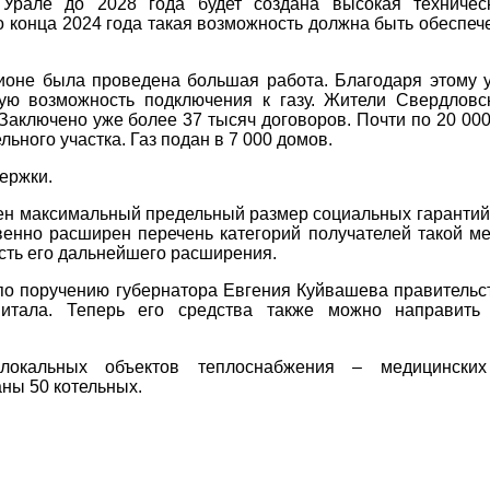
 Урале до 2028 года будет создана высокая техничес
 конца 2024 года такая возможность должна быть обеспеч
ионе была проведена большая работа. Благодаря этому 
ую возможность подключения к газу. Жители Свердловс
Заключено уже более 37 тысяч договоров. Почти по 20 000
ьного участка. Газ подан в 7 000 домов.
ержки.
ичен максимальный предельный размер социальных гарантий
венно расширен перечень категорий получателей такой м
сть его дальнейшего расширения.
 по поручению губернатора Евгения Куйвашева правительс
питала. Теперь его средства также можно направить
локальных объектов теплоснабжения – медицински
ны 50 котельных.