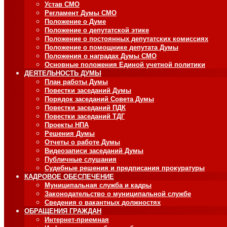
Устав СМО
Регламент Думы СМО
Положение о Думе
Положение о депутатской этике
Положение о постоянных депутатских комиссиях
Положение о помощнике депутата Думы
Положения о наградах Думы СМО
Основные положения Единой учетной политики
ДЕЯТЕЛЬНОСТЬ ДУМЫ
План работы Думы
Повестки заседаний Думы
Порядок заседаний Совета Думы
Повестки заседаний ПДК
Повестки заседаний ТДГ
Проекты НПА
Решения Думы
Отчеты о работе Думы
Видеозаписи заседаний Думы
Публичные слушания
Судебные решения и предписания прокуратуры
КАДРОВОЕ ОБЕСПЕЧЕНИЕ
Муниципальная служба и кадры
Законодательство о муниципальной службе
Сведения о вакантных должностях
ОБРАЩЕНИЯ ГРАЖДАН
Интернет-приемная