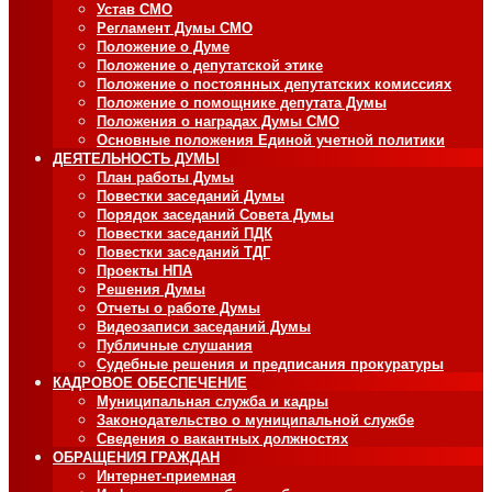
Устав СМО
Регламент Думы СМО
Положение о Думе
Положение о депутатской этике
Положение о постоянных депутатских комиссиях
Положение о помощнике депутата Думы
Положения о наградах Думы СМО
Основные положения Единой учетной политики
ДЕЯТЕЛЬНОСТЬ ДУМЫ
План работы Думы
Повестки заседаний Думы
Порядок заседаний Совета Думы
Повестки заседаний ПДК
Повестки заседаний ТДГ
Проекты НПА
Решения Думы
Отчеты о работе Думы
Видеозаписи заседаний Думы
Публичные слушания
Судебные решения и предписания прокуратуры
КАДРОВОЕ ОБЕСПЕЧЕНИЕ
Муниципальная служба и кадры
Законодательство о муниципальной службе
Сведения о вакантных должностях
ОБРАЩЕНИЯ ГРАЖДАН
Интернет-приемная