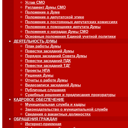
Устав СМО
Регламент Думы СМО
Положение о Думе
Положение о депутатской этике
Положение о постоянных депутатских комиссиях
Положение о помощнике депутата Думы
Положения о наградах Думы СМО
Основные положения Единой учетной политики
ДЕЯТЕЛЬНОСТЬ ДУМЫ
План работы Думы
Повестки заседаний Думы
Порядок заседаний Совета Думы
Повестки заседаний ПДК
Повестки заседаний ТДГ
Проекты НПА
Решения Думы
Отчеты о работе Думы
Видеозаписи заседаний Думы
Публичные слушания
Судебные решения и предписания прокуратуры
КАДРОВОЕ ОБЕСПЕЧЕНИЕ
Муниципальная служба и кадры
Законодательство о муниципальной службе
Сведения о вакантных должностях
ОБРАЩЕНИЯ ГРАЖДАН
Интернет-приемная