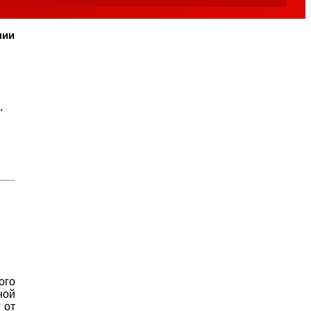
нии
ого
ной
 от