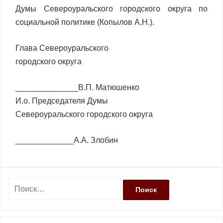
Думы Североуральского городского округа по
социальной политике (Копылов А.Н.).
Глава Североуральского
городского округа
______________В.П. Матюшенко
И.о. Председателя Думы
Североуральского городского округа
_____________А.А. Злобин
Н
а
й
т